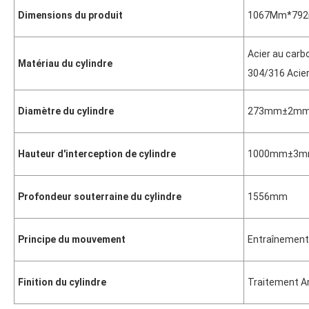
Dimensions du produit
1067Mm*79
Acier au car
Matériau du cylindre
304/316 Acier
Diamètre du cylindre
273
mm±2m
Hauteur d'interception de cylindre
1000
mm±3m
Profondeur souterraine du cylindre
1556
mm
Principe du mouvement
Entraînement
Finition du cylindre
Traitement An