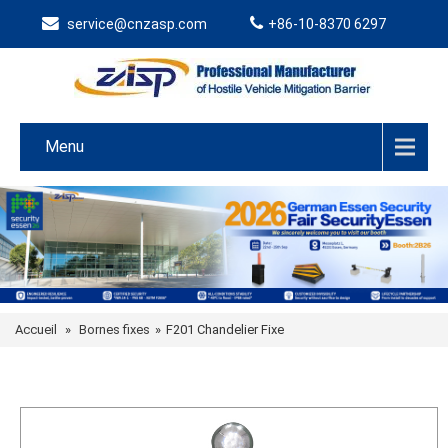
service@cnzasp.com
+86-10-8370 6297
Menu
Accueil
»
Bornes fixes
»
F201 Chandelier Fixe