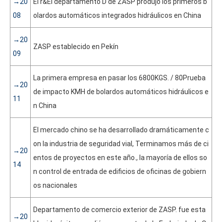
→20
El r&El departamento D de ZASP produjo los primeros b
08
olardos automáticos integrados hidráulicos en China
→20
ZASP establecido en Pekín
09
La primera empresa en pasar los 6800KGS. / 80Prueba
→20
de impacto KMH de bolardos automáticos hidráulicos e
11
n China
El mercado chino se ha desarrollado dramáticamente c
on la industria de seguridad vial, Terminamos más de ci
→20
entos de proyectos en este año., la mayoría de ellos so
14
n control de entrada de edificios de oficinas de gobiern
os nacionales
Departamento de comercio exterior de ZASP. fue esta
→20