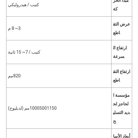
مبدأ الحر
كتيب / هيدروليكي
كة
عرض التق
3~ 8 م
اطع
ارتفاع ال
كتيب / 7~ 15 ثانية
سرعة
ارتفاع التق
820مم
اطع
مؤسسة ا
لحاجز لح
1150مم (ل
500
1000
دبليو
ح)
ديد التسلي
ح
أبعاد الأسا