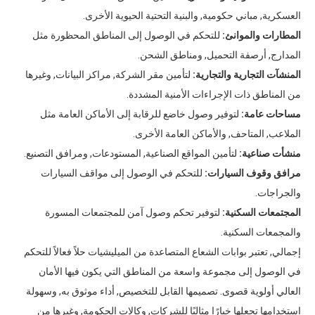
العسكرية, مباني حكومية, والبنية التحتية الحيوية الأخرى.
المطارات والموانئ:
للتحكم في الوصول إلى المناطق المحظورة مثل
المدارج, أرصفة التحميل, ومناطق الشحن.
المنشآت التجارية والتجارية:
لتأمين مقر الشركة, مراكز البيانات, وغيرها
من المناطق ذات الإجراءات الأمنية المشددة.
مساحات عامة:
لتوفير وصول خاضع للرقابة إلى الأماكن العامة مثل
الملاعب, المتاحف, والأماكن العامة الأخرى.
منشأت صناعية:
لتأمين المواقع الصناعية, المستودعات, ومرافق التصنيع.
مرافق وقوف السيارات:
للتحكم في الوصول إلى مواقف السيارات
والجراجات.
المجتمعات السكنية:
لتوفير تحكم وصول آمن للمجتمعات المسورة
والمجمعات السكنية.
إجمالي, تعتبر بوابات الشعاع المتصاعدة من الميليشيات حلاً فعالاً للتحكم
في الوصول إلى مجموعة واسعة من المناطق التي يكون فيها الأمان
العالي أولوية قصوى. تصميمها القابل للتخصيص, أداء موثوق به, وسهولة
استخدامها تجعلها خيارًا مثاليًا للشركات, وكالات الحكومة, وغيرها من