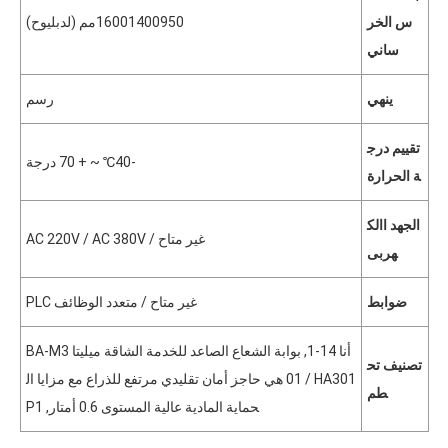
س الخر
950مم (ل
1400
1600
دبليو
ح)
ساني
ينهي
رسم
تقييم درج
-40℃ ~ + 70 درجة
ة الحرارة
الجهد االك
غير متاح /
AC 380V
/
AC 220V
هربى
ضوابط
غير متاح / متعدد الوظائف PLC
أنا 14-1, بوابة الشعاع الصاعد للخدمة الشاقة ميليتا BA-M3
تصنيف تح
01 / HA301 هي حاجز أمان تقليدي مرتفع للذراع مع مزايا ال
طم
حماية المادية عالية المستوى 0.6 أمتار,
P1