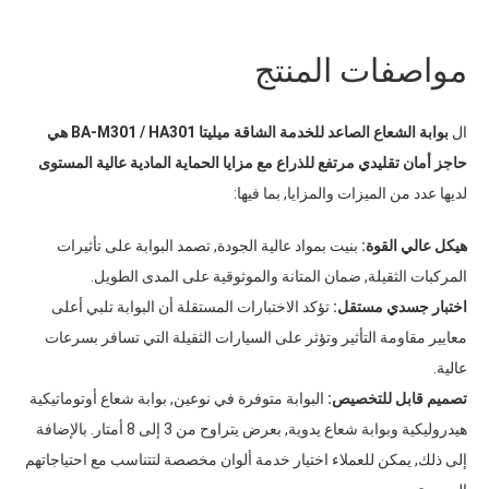
مواصفات المنتج
ال
بوابة الشعاع الصاعد للخدمة الشاقة ميليتا BA-M301 / HA301 هي
حاجز أمان تقليدي مرتفع للذراع مع مزايا الحماية المادية عالية المستوى
لديها عدد من الميزات والمزايا, بما فيها:
هيكل عالي القوة:
بنيت بمواد عالية الجودة, تصمد البوابة على تأثيرات
المركبات الثقيلة, ضمان المتانة والموثوقية على المدى الطويل.
اختبار جسدي مستقل:
تؤكد الاختبارات المستقلة أن البوابة تلبي أعلى
معايير مقاومة التأثير وتؤثر على السيارات الثقيلة التي تسافر بسرعات
عالية.
تصميم قابل للتخصيص:
البوابة متوفرة في نوعين, بوابة شعاع أوتوماتيكية
هيدروليكية وبوابة شعاع يدوية, بعرض يتراوح من 3 إلى 8 أمتار. بالإضافة
إلى ذلك, يمكن للعملاء اختيار خدمة ألوان مخصصة لتتناسب مع احتياجاتهم