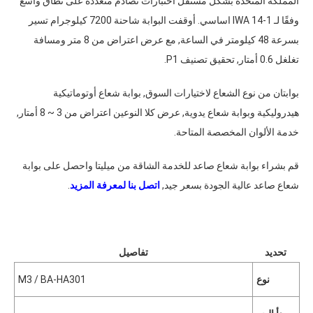
المملكة المتحدة بشكل مستقل اختبارات تصادم متعددة على نطاق واسع
وفقًا لـ IWA 14-1 اساسي. أوقفت البوابة شاحنة 7200 كيلوجرام تسير
بسرعة 48 كيلومتر في الساعة, مع عرض اعتراض من 8 متر ومسافة
تغلغل 0.6 أمتار, تحقيق تصنيف P1.
بوابتان من نوع الشعاع لاختيارات السوق, بوابة شعاع أوتوماتيكية
هيدروليكية وبوابة شعاع يدوية, عرض كلا النوعين اعتراض من 3 ~ 8 أمتار,
خدمة الألوان المخصصة المتاحة.
قم بشراء بوابة شعاع صاعد للخدمة الشاقة من ميليتا واحصل على بوابة
شعاع صاعد عالية الجودة بسعر جيد,
اتصل بنا لمعرفة المزيد
.
تحديد
تفاصيل
نوع
BA-HA301
M3 /