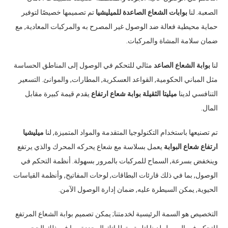
الصعبة. لنا
بوابات الشعاع الصاعدة للميليشيا
تم تصميمها خصيصًا لتوفير
حماية محيطية فعالة ضد الوصول غير المصرح به والمركبات المعادية, مع
ضمان سلامة المشاة والمركبات.
لنا
بوابة الشعاع الصاعد
مثالي للتحكم في الوصول إلى المناطق الحساسة
مثل المباني الحكومية, القواعد العسكرية, المطارات, والموانئ. التسعير
التنافسي لدينا
ميليتا الثقيلة بوابة شعاع ارتفاع
يقدم قيمة كبيرة مقابل
المال.
تم تصنيعها باستخدام التكنولوجيا المتقدمة والمواد المتميزة, لنا
ميليشيا
ارتفاع شعاع البوابة
يعمل بسلاسة مع شعاع يحركه المحرك والذي يرتفع
وينخفض ​​بسرعة, السماح للمركبات بالمرور بسهولة. أنظمة التحكم في
الوصول, بما في ذلك قارئات البطاقات, لوحات المفاتيح, وأنظمة القياسات
الحيوية, يمكن السيطرة عليه, ضمان إدارة الوصول الآمن.
التخصيص هو السمة الرئيسية لخدمتنا; يمكن تصميم بوابة الشعاع المرتفع
للتحكم في الوصول لدينا لتلبية متطلباتك المحددة, بما في ذلك الحجم,