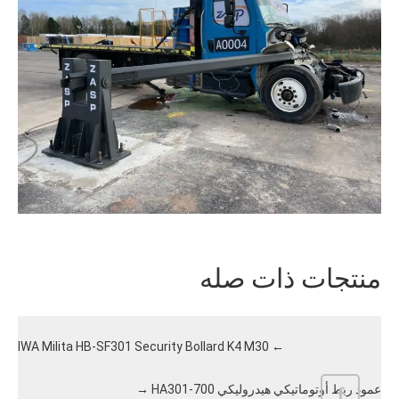
منتجات ذات صله
IWA Milita HB-SF301 Security Bollard K4 M30
←
عمود ربط أوتوماتيكي هيدروليكي HA301-700
→