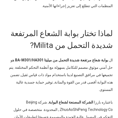
المنظمات التي تتطلع إلى تعزيز إجراءاتها الأمنية.
لماذا تختار بوابة الشعاع المرتفعة
شديدة التحمل من Milita?
ال
بوابة شعاع مرتفعة شديدة التحمل من ميليتا BA-M301/HA301
هو
حل أمني موثوق مصمم للتكامل بسهولة مع أنظمة التحكم المختلفة. يتم
تجميعها في مرافق التصنيع لدينا باستخدام مواد ذات قياس ثقيل, تضمن
هذه البوابة أقصى قدر من القوة والمتانة, توفير حماية جسدية عالية
المستوى.
باعتباره بارزا
الشركة المصنعة لشعاع البوابة
, شركة Beijing
ZhuoAoShiPeng Technology Co., المحدودة. متخصصة في حلول
التحكم في الوصول عالية الجودة والمصممة خصيصًا لتطبيقات الأمان