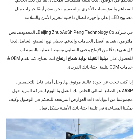
المطاعم والمؤسسات الأخرى, والتصميم. نحن نقدم أيضًا خيارات مثل
مصابيح LED, إنذار, وأجهزة اتصال داخلية لتعزيز الأمن والسلامة.
في شركة Beijing ZhuoAoShiPeng Technology Co., المحدودة., نحن
ملتزمون بتقديم أفضل الخدمات والدعم. يغطي نهج المصنع الشامل لدينا
كل شيء بدءًا من الإنتاج وحتى التسليم, تبسيط العملية بالنسبة لك
للحصول على
ميليتا الثقيلة بوابة شعاع ارتفاع
انت تحتاج. كما نقدم OEM &
خدمات ODM لتلبية احتياجاتك الفريدة.
إذا كنت تبحث عن جودة عالية, موثوق بها, وحل أمني قابل للتخصيص,
ZASP
هو الصانع المثالي الخاص بك.
اتصل بنا اليوم
لمعرفة المزيد حول
مجموعتنا من البوابات ذات العوارض المرتفعة للتحكم في الوصول وكيف
يمكننا المساعدة في تلبية احتياجاتك الأمنية بشكل فعال.