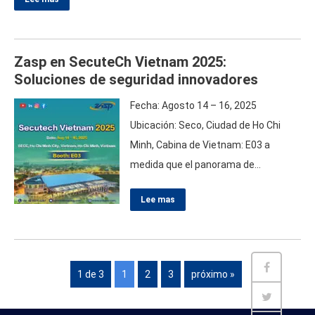
automáticos. Este artículo proporcionará un análisis integral de
costo-beneficio de bolardos automáticos, Centrarse en varios
tipos, incluyendo bolardos automáticos hidráulicos, bolardos
Zasp en SecuteCh Vietnam 2025:
con calificación de choque, y…
Soluciones de seguridad innovadores
Fecha: Agosto 14 – 16, 2025
Ubicación: Seco, Ciudad de Ho Chi
Minh, Cabina de Vietnam: E03 a
medida que el panorama de
seguridad continúa evolucionando,
Lee mas
Zasp se complace en anunciar su
participación en Secuteech Vietnam
2025. Que se lleva a cabo desde
agosto 14 a 16 en el Centro de
1 de 3
1
2
3
próximo »
Exposiciones y Convenciones de
Saigon en la ciudad de Ho Chi Minh,