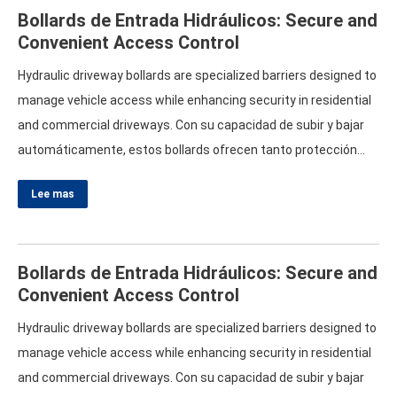
Bollards de Entrada Hidráulicos:
Secure and
Convenient Access Control
Hydraulic driveway bollards are specialized barriers designed to
manage vehicle access while enhancing security in residential
and commercial driveways
. Con su capacidad de subir y bajar
automáticamente, estos bollards ofrecen tanto protección
como conveniencia.
Key Features Automatic Operation
: Los
Lee mas
bollards hidráulicos de entrada se pueden controlar fácilmente
a través de un control remoto, llave de control remoto, o
sistema de control de acceso, permitiendo un despliegue
Bollards de Entrada Hidráulicos:
Secure and
rápido. Construcción robusta:
Made
…
Convenient Access Control
Hydraulic driveway bollards are specialized barriers designed to
manage vehicle access while enhancing security in residential
and commercial driveways
. Con su capacidad de subir y bajar