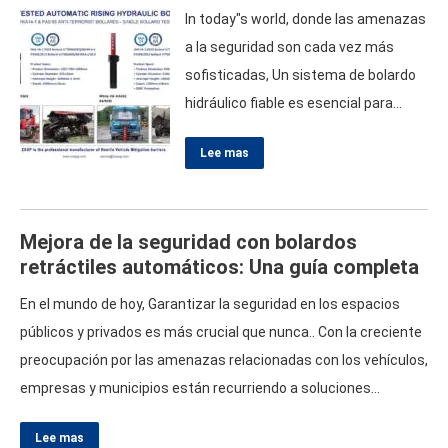
In today"s world
, donde las amenazas
a la seguridad son cada vez más
sofisticadas, Un sistema de bolardo
hidráulico fiable es esencial para
proteger los espacios públicos y
Lee mas
privados.. Estos sistemas sirven
como una solución robusta para el
control de acceso de vehículos.,
Mejora de la seguridad con bolardos
Garantizar que sólo los vehículos
retráctiles automáticos: Una guía completa
autorizados puedan entrar en zonas
sensibles.. Este artículo explora los
En el mundo de hoy, Garantizar la seguridad en los espacios
diversos aspectos de los sistemas
públicos y privados es más crucial que nunca.. Con la creciente
de bolardos automáticos., bolardos
preocupación por las amenazas relacionadas con los vehículos,
hidráulicos retráctiles, y sistemas de
empresas y municipios están recurriendo a soluciones
control de acceso de vehículos,…
avanzadas como bolardos retráctiles automáticos. Estas
Lee mas
barreras innovadoras están diseñadas para proporcionar una