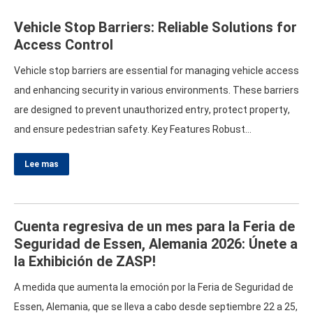
Vehicle Stop Barriers
:
Reliable Solutions for
Access Control
Vehicle stop barriers are essential for managing vehicle access
and enhancing security in various environments
.
These barriers
are designed to prevent unauthorized entry
,
protect property
,
and ensure pedestrian safety
.
Key Features Robust
Construction
:
Made from durable materials such as steel or
Lee mas
heavy-duty plastic
,
vehicle stop barriers are built to withstand
collisions and harsh weather conditions
.
Manual or Automatic
Operation
: Disponible…
Cuenta regresiva de un mes para la Feria de
Seguridad de Essen, Alemania 2026: Únete a
la Exhibición de ZASP!
A medida que aumenta la emoción por la Feria de Seguridad de
Essen, Alemania, que se lleva a cabo desde septiembre 22 a 25,