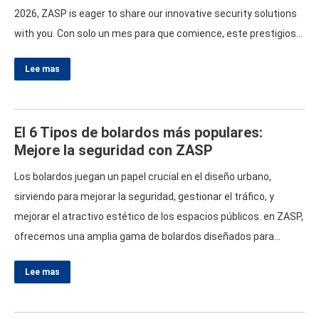
2026,
ZASP is eager to share our innovative security solutions
with you
. Con solo un mes para que comience, este prestigioso
evento promete ser una reunión histórica para los
Lee mas
profesionales de la industria que buscan explorar lo último en
tecnología y avances en seguridad.
What’s in Store
…
El 6 Tipos de bolardos más populares:
Mejore la seguridad con ZASP
Los bolardos juegan un papel crucial en el diseño urbano,
sirviendo para mejorar la seguridad, gestionar el tráfico, y
mejorar el atractivo estético de los espacios públicos. en ZASP,
ofrecemos una amplia gama de bolardos diseñados para
satisfacer diversas necesidades de seguridad y funcionalidad.
Lee mas
Here"s a look at the six most popular types of bollards and their
ideal applications
. 1.
Fixed Bollards Fixed bollards are
…