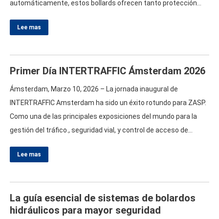
automáticamente, estos bollards ofrecen tanto protección
como conveniencia.
Key Features Automatic Operation
: Los
Lee mas
bollards hidráulicos de entrada se pueden controlar fácilmente
a través de un control remoto, llave de control remoto, o
sistema de control de acceso, permitiendo un despliegue
Primer Día INTERTRAFFIC Ámsterdam 2026
rápido. Construcción robusta:
Made
…
Ámsterdam, Marzo 10, 2026 – La jornada inaugural de
INTERTRAFFIC Amsterdam ha sido un éxito rotundo para ZASP.
Como una de las principales exposiciones del mundo para la
gestión del tráfico., seguridad vial, y control de acceso de
vehículos, El evento continúa sirviendo como una plataforma
Lee mas
importante para la creación de redes de la industria y la
presentación de soluciones innovadoras.. En el stand 12.142,
Sala 12, ZASP con orgullo…
La guía esencial de sistemas de bolardos
hidráulicos para mayor seguridad