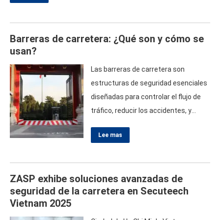
protección eficaz manteniendo al mismo tiempo la facilidad de
acceso.. Este artículo profundiza en los distintos tipos de
Barreras de carretera: ¿Qué son y cómo se
bolardos.,…
usan?
Las barreras de carretera son
estructuras de seguridad esenciales
diseñadas para controlar el flujo de
tráfico, reducir los accidentes, y
proteger tanto a los conductores
Lee mas
como a los peatones. Sirven como
guías físicas y visuales que separan
los carriles, Bloquear áreas
ZASP exhibe soluciones avanzadas de
restringidas, o proporcionar
seguridad de la carretera en Secuteech
seguridad temporal durante los
Vietnam 2025
trabajos de construcción. Evitando