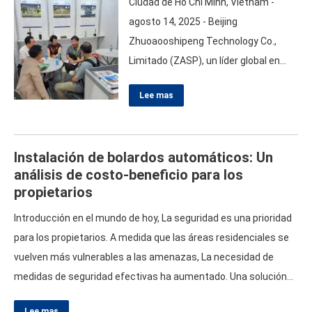
que los vehículos salgan de la
Ciudad de Ho Chi Minh, Vietnam -
carretera y minimicen los impactos
agosto 14, 2025 - Beijing
del choque, Las barreras de la
Zhuoaooshipeng Technology Co.,
carretera juegan un papel
Limitado (
ZASP
), un líder global en
fundamental en el tráfico moderno…
equipos de mitigación de vehículos
Lee mas
hostiles y de seguridad en la
carretera, Orgullosamente marcó su
presencia en Secutech Vietnam
Instalación de bolardos automáticos: Un
2025, presente sus últimas
análisis de costo-beneficio para los
innovaciones en seguridad perimetral
propietarios
y seguridad urbana. El evento de tres
días, Celebrada en el Centro de la
Introducción en el mundo de hoy, La seguridad es una prioridad
Exposición y Convenciones de Saigon
para los propietarios. A medida que las áreas residenciales se
(Seco)
from August 14–16,
…
vuelven más vulnerables a las amenazas, La necesidad de
medidas de seguridad efectivas ha aumentado. Una solución
innovadora que gane popularidad es la instalación de bolardos
Lee mas