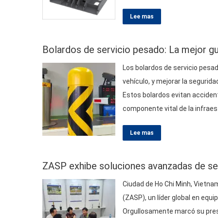
acceso flexible. Este artículo 
Lee mas
beneficios, como…
Bolardos de servicio pesado: La mejor gu
Los bolardos de servicio pesad
vehículo, y mejorar la segurid
Estos bolardos evitan acciden
componente vital de la infrae
ampliamente en comerciales,
Lee mas
confiable mientras se mantien
ZASP exhibe soluciones avanzadas de se
Ciudad de Ho Chi Minh, Vietna
(
ZASP
), un líder global en equ
Orgullosamente marcó su pres