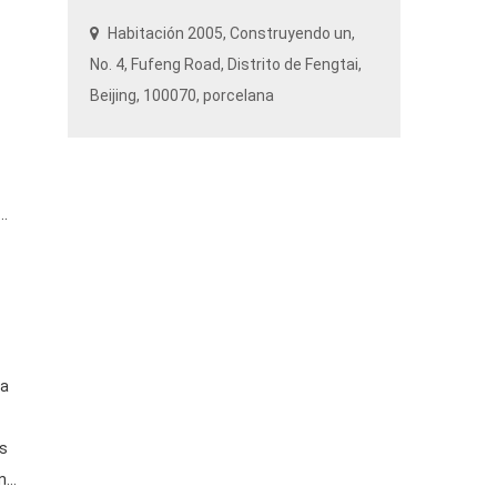
Habitación 2005, Construyendo un,
No. 4,
Fufeng Road
, Distrito de Fengtai,
Beijing
, 100070, porcelana
 HVM
na
es
n