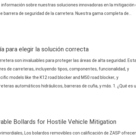
información sobre nuestras soluciones innovadoras en la mitigación
 de barrera de seguridad de la carretera. Nuestra gama completa de
hículos hostiles, incluso: Automático…
a para elegir la solución correcta
rretera son invaluables para proteger las áreas de alta seguridad. Est
es de carreteras, incluyendo tipos, componentes, funcionalidad, y
ecific models like the K12 road blocker and M50 road blocker
, y
eteras automáticos hidráulicos, barreras de cuña, y más. 1. ¿Qué es 
e Bollards for Hostile Vehicle Mitigation
rimordiales, Los bolardos removibles con calificación de ZASP ofrece