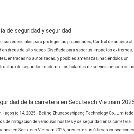
lo guiará a través de la comprensión de los bolardos extraíbles, sus
ía de seguridad y seguridad
o son esenciales para proteger las propiedades, Control de acceso al
ad en áreas de alto riesgo. Diseñado para soportar impactos extremos,
tes, entradas no autorizadas, y posibles amenazas, haciéndolos un
structura de seguridad moderna. Los bolardos de servicio pesado se u
industrial
, y configuraciones residenciales para proporcionar protecci
e la estética…
guridad de la carretera en Secuteech Vietnam 202
m - agosto 14, 2025 - Beijing Zhuoaooshipeng Technology Co., Limitado
ipos de mitigación de vehículos hostiles y de seguridad en la carretera,
encia en Secutech Vietnam 2025, presente sus últimas innovaciones