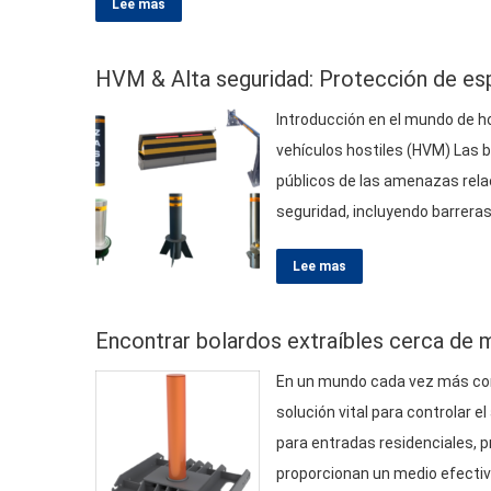
Lee mas
HVM
& Alta seguridad: Protección de e
Introducción en el mundo de ho
vehículos hostiles (
HVM
) Las 
públicos de las amenazas relac
seguridad, incluyendo barrera
para mejorar la seguridad sin 
Lee mas
en entornos de alta seguridad.
Encontrar bolardos extraíbles cerca de m
En un mundo cada vez más cons
solución vital para controlar e
para entradas residenciales, p
proporcionan un medio efectivo