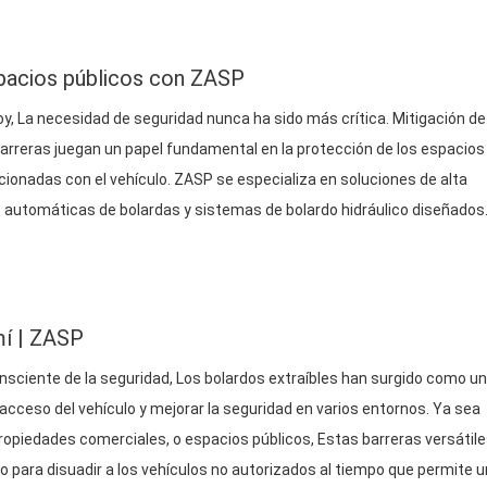
spacios públicos con ZASP
y, La necesidad de seguridad nunca ha sido más crítica. Mitigación de
barreras juegan un papel fundamental en la protección de los espacios
ionadas con el vehículo. ZASP se especializa en soluciones de alta
s automáticas de bolardas y sistemas de bolardo hidráulico diseñados
comprometer la accesibilidad. Este artículo explora la importancia de
, la tecnología detrás…
í |
ZASP
ciente de la seguridad, Los bolardos extraíbles han surgido como u
l acceso del vehículo y mejorar la seguridad en varios entornos. Ya sea
ropiedades comerciales, o espacios públicos, Estas barreras versátil
 para disuadir a los vehículos no autorizados al tiempo que permite u