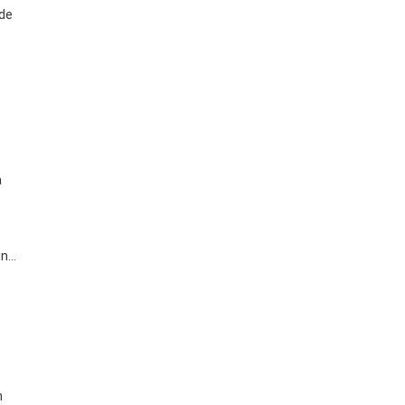
 de
a
un…
n