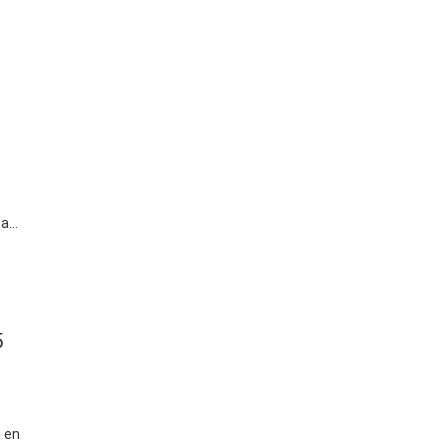
san
ón
5
 en