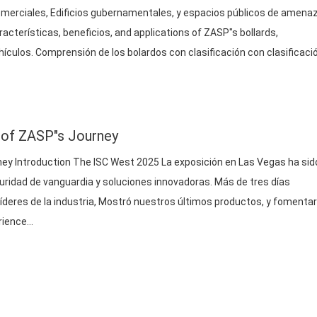
omerciales, Edificios gubernamentales, y espacios públicos de amena
racterísticas, beneficios,
and applications of ZASP"s bollards
,
hículos. Comprensión de los bolardos con clasificación con clasificaci
 para soportar impactos significativos, siempre que…
of ZASP"s Journey
ey Introduction The ISC West
2025 La exposición en Las Vegas ha sid
uridad de vanguardia y soluciones innovadoras. Más de tres días
deres de la industria, Mostró nuestros últimos productos, y fomenta
rience
…