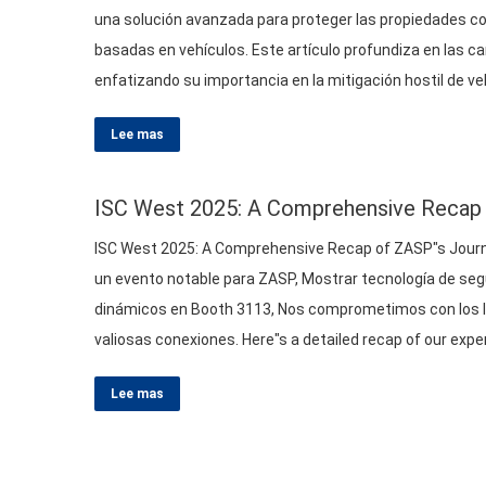
una solución avanzada para proteger las propiedades c
basadas en vehículos. Este artículo profundiza en las ca
enfatizando su importancia en la mitigación hostil de ve
de choques con clasificación de choque están diseñados
Lee mas
ISC West
2025:
A Comprehensive Recap 
ISC West
2025:
A Comprehensive Recap of ZASP"s Journ
un evento notable para ZASP, Mostrar tecnología de seg
dinámicos en Booth 3113, Nos comprometimos con los lí
valiosas conexiones.
Here"s a detailed recap of our expe
Lee mas